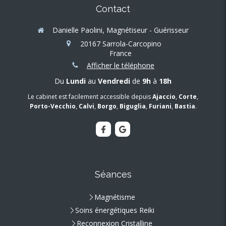
Contact
Danielle Paolini, Magnétiseur - Guérisseur
20167
Sarrola-Carcopino
France
Afficher le téléphone
Du
Lundi
au
Vendredi
de
9h
à
18h
Le cabinet est facilement accessible depuis
Ajaccio
,
Corte
,
Porto-Vecchio
,
Calvi
,
Borgo
,
Biguglia
,
Furiani
,
Bastia
.
Séances
Magnétisme
Soins énergétiques Reiki
Reconnexion Cristalline