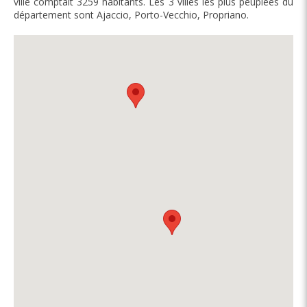
ville comptait 3259 habitants. Les 3 villes les plus peuplées du
département sont Ajaccio, Porto-Vecchio, Propriano.