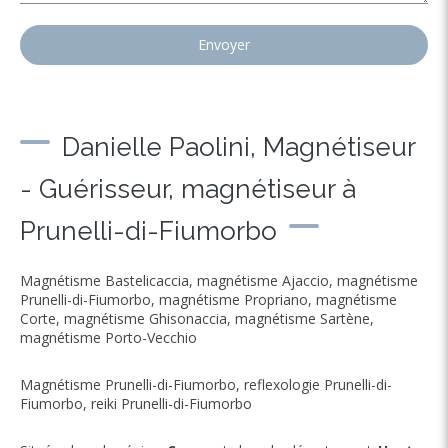
Envoyer
Danielle Paolini, Magnétiseur
- Guérisseur, magnétiseur à
Prunelli-di-Fiumorbo
Magnétisme Bastelicaccia
,
magnétisme Ajaccio
,
magnétisme
Prunelli-di-Fiumorbo
,
magnétisme Propriano
,
magnétisme
Corte
,
magnétisme Ghisonaccia
,
magnétisme Sartène
,
magnétisme Porto-Vecchio
Magnétisme Prunelli-di-Fiumorbo
,
reflexologie Prunelli-di-
Fiumorbo
,
reiki Prunelli-di-Fiumorbo