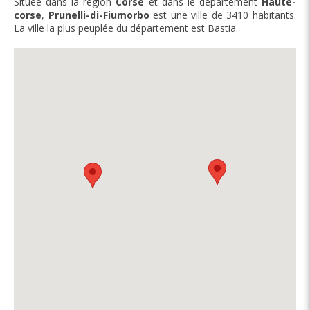
Située dans la région
Corse
et dans le département
Haute-
corse
,
Prunelli-di-Fiumorbo
est une ville de 3410 habitants.
La ville la plus peuplée du département est Bastia.