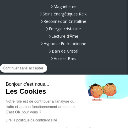
Magnétisme
Soins énergétiques Reiki
Reconnexion Cristalline
Energie cristalline
Lecture d'Âme
Hypnose Ericksonienne
Bain de Cristal
Access Bars
Continuer sans accepter
Danielle Paolini, Magnétiseur - Guérisseur
20167
Sarrola-Carcopino
France
Bonjour c'est nous...
Afficher le téléphone
Les Cookies
dicietdailleurs.sas@gmail.com
Notre rôle est de contribuer à l'analyse du
Siret : 880 103 148 00016 APE : 9609 Z
trafic et au bon fonctionnement de ce site.
C'est OK pour vous ?
© 2016 Danielle Paolini. Tous droits réservés.
Lire la politique de confidentialité