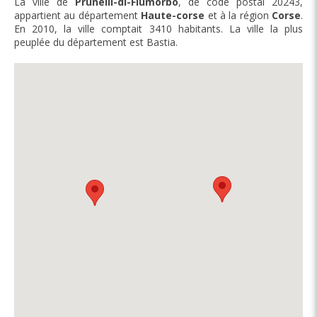
La ville de
Prunelli-di-Fiumorbo
, de code postal 20243,
appartient au département
Haute-corse
et à la région
Corse
.
En 2010, la ville comptait 3410 habitants. La ville la plus
peuplée du département est Bastia.